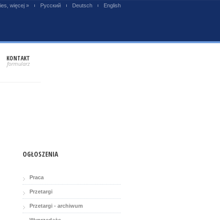
es, więcej »
Русский
Deutsch
English
KONTAKT
OGŁOSZENIA
Praca
Przetargi
Przetargi - archiwum